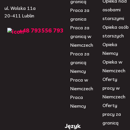
Opieka nad
granicą
ul. Wolska 11a
osobami
Praca za
20-411 Lublin
starszymi
granica
Opieka osób
Praca za
+48 793556 793
starszych
granicą w
Opieka
Niemczech
Niemcy
Praca za
Opieka w
granicą
Niemczech
Niemcy
Oferty
Praca w
pracy w
Niemczech
Niemczech
Praca
Oferty
Niemcy
pracy za
granicą
Język