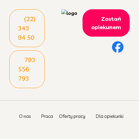
(22)
Zostań
opiekunem
343
94 50
793
556
793
O nas
Praca
Oferty pracy
Dla opiekunki
PEG Sonda - opieka