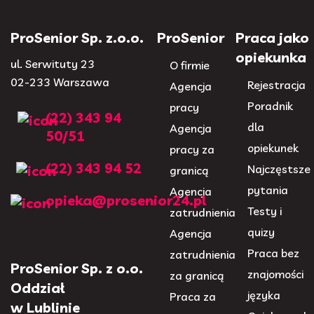
ProSenior Sp. z.o.o.
ProSenior
Praca jako
opiekunka
ul. Serwituty 23
O firmie
02-233 Warszawa
Rejestracja
Agencja
Poradnik
pracy
(22) 343 94
dla
Agencja
50/51
opiekunek
pracy za
(22) 343 94 52
Najczęstsze
granicą
pytania
Agencja
opieka@prosenior24.pl
Testy i
zatrudnienia
quizy
Agencja
Praca bez
zatrudnienia
ProSenior Sp. z o.o.
znajomości
za granicą
Oddział
języka
Praca za
w Lublinie