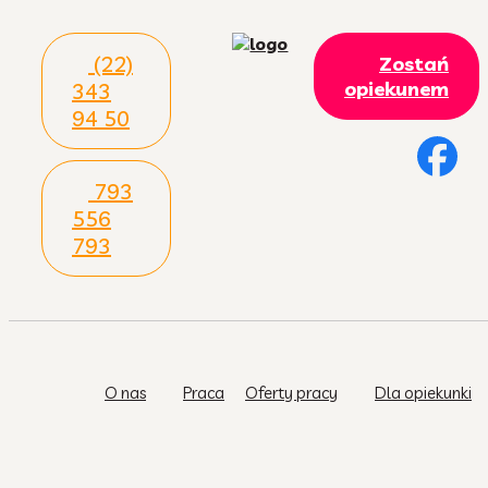
(22)
Zostań
opiekunem
343
94 50
793
556
793
O nas
Praca
Oferty pracy
Dla opiekunki
Zupa z