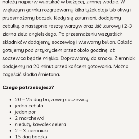
należy najpierw wypłukać w bieżącej, zimnej wodzie. W
większym garnku rozgrzewamy kilka łyżek oleju lub oliwy i
przesmażamy boczek. Kiedy się zarumieni, dodajemy
cebulkę, a następnie resztę warzyw oraz liść laurowy i 2-3
ziarna ziela angielskiego. Po przesmażeniu wszystkich
składników dodajemy soczewicę i wlewamy bulion. Całość
gotujemy pod przykryciem przez około godzinę, aż
soczewica będzie miękka. Doprawiamy do smaku. Ziemniaki
dodajemy na 20 minut przed końcem gotowania. Można
zagęścić słodką śmietaną.
Czego potrzebujesz?
20 – 25 dag brązowej soczewicy
jedna cebula
jeden por
2 marchewki
nieduży kawałek selera
2 – 3 ziemniaki
15 dag boczku