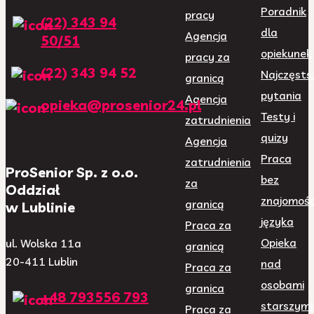
Poradnik
pracy
(22) 343 94
dla
Agencja
50/51
opiekunek
pracy za
(22) 343 94 52
Najczęsts
granicą
pytania
Agencja
opieka@prosenior24.pl
Testy i
zatrudnienia
quizy
Agencja
Praca
zatrudnienia
ProSenior Sp. z o.o.
bez
za
Oddział
znajomośc
granicą
w Lublinie
języka
Praca za
Opieka
ul. Wolska 11a
granicą
20-411 Lublin
nad
Praca za
osobami
granica
+48 793556 793
starszymi
Praca za