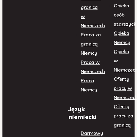
Opieka
granicą
osób
w
starszych
Niemczech
Opieka
Praca za
Niemcy
granicą
Opieka
Niemcy
w
Praca w
Niemczec
Niemczech
Oferty
Praca
pracy w
Niemcy
Niemczec
Oferty
Język
pracy za
niemiecki
granicą
Darmowy