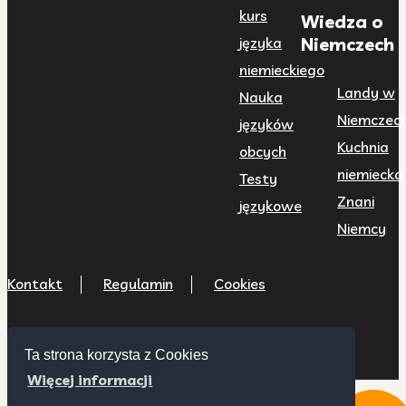
kurs
Wiedza o
Niemczech
języka
niemieckiego
Landy w
Nauka
Niemczec
języków
Kuchnia
obcych
niemiecka
Testy
Znani
językowe
Niemcy
Kontakt
Regulamin
Cookies
Ta strona korzysta z Cookies
Więcej informacji