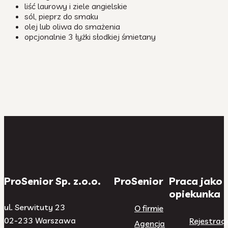
liść laurowy i ziele angielskie
sól, pieprz do smaku
olej lub oliwa do smażenia
opcjonalnie 3 łyżki słodkiej śmietany
ProSenior Sp. z.o.o.
ProSenior
Praca jako
opiekunka
ul. Serwituty 23
O firmie
02-233 Warszawa
Rejestracj
Agencja