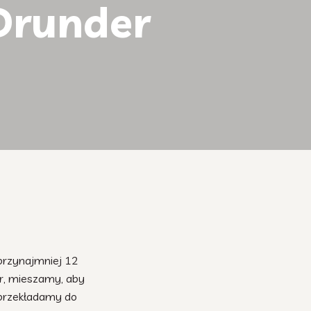
Drunder
przynajmniej 12
er, mieszamy, aby
 przekładamy do