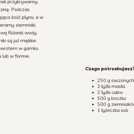
rnek przykrywamy.
zinę. Podczas
ąca ilość płynu, a w
ieramy ziemniaki,
wą filiżanki wody.
ki są już miękkie
owrotem w garnku.
lub w formie.
Czego potrzebujesz
250 g suszonych 
2 łyżki masła
2 łyżki cukru
500 g boczku
500 g ziemniak
1 łyżeczka soli