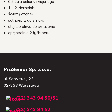
0.5 litra bulionu mięsnego
1 – 2 ziemniaki
świeży cząber
sól, pieprz do smaku
olej lub oliwa do smażenia
opcjonalnie 2 łyżki octu
ProSenior Sp. z.o.o.
ul. Serwituty 23
02-233 Warszawa
(22) 343 94 50/51
(22) 343 94 52