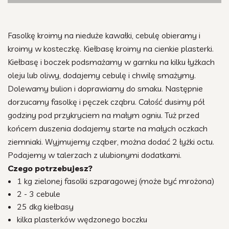
Fasolkę kroimy na nieduże kawałki, cebulę obieramy i
kroimy w kosteczkę. Kiełbasę kroimy na cienkie plasterki.
Kiełbasę i boczek podsmażamy w garnku na kilku łyżkach
oleju lub oliwy, dodajemy cebulę i chwilę smażymy.
Dolewamy bulion i doprawiamy do smaku. Następnie
dorzucamy fasolkę i pęczek cząbru. Całość dusimy pół
godziny pod przykryciem na małym ogniu. Tuż przed
końcem duszenia dodajemy starte na małych oczkach
ziemniaki. Wyjmujemy cząber, można dodać 2 łyżki octu.
Podajemy w talerzach z ulubionymi dodatkami.
Czego potrzebujesz?
1 kg zielonej fasolki szparagowej (może być mrożona)
2 - 3 cebule
25 dkg kiełbasy
kilka plasterków wędzonego boczku