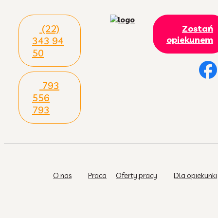
(22)
Zostań
opiekunem
343 94
50
793
556
793
O nas
Praca
Oferty pracy
Dla opiekunki
Tort