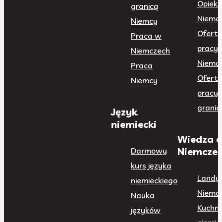
Opiek
granicą
Niemc
Niemcy
Ofert
Praca w
pracy
Niemczech
Niemc
Praca
Ofert
Niemcy
pracy 
granic
Język
niemiecki
Wiedza 
Niemcze
Darmowy
kurs języka
Landy
niemieckiego
Niemc
Nauka
Kuchni
języków