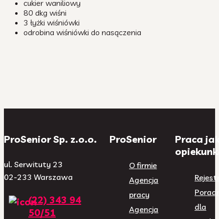
cukier waniliowy
80 dkg wiśni
3 łyżki wiśniówki
odrobina wiśniówki do nasączenia
ProSenior Sp. z.o.o.
ProSenior
Praca ja
opiekunk
ul. Serwituty 23
O firmie
02-233 Warszawa
Rejest
Agencja
Poradn
pracy
(22) 343 94
dla
Agencja
50/51