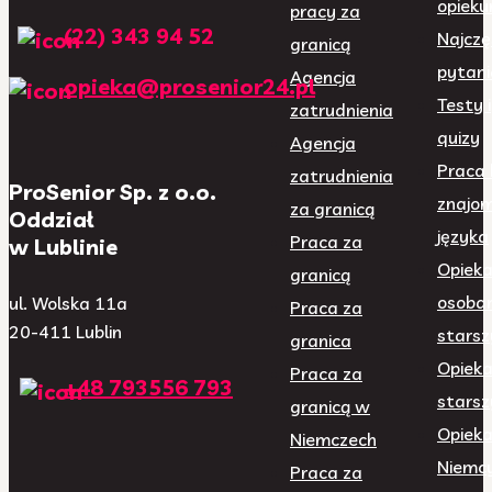
opieku
pracy za
(22) 343 94 52
Najczę
granicą
pytani
Agencja
opieka@prosenior24.pl
Testy i
zatrudnienia
quizy
Agencja
Praca 
zatrudnienia
ProSenior Sp. z o.o.
znajom
za granicą
Oddział
języka
Praca za
w Lublinie
Opiek
granicą
osoba
ul. Wolska 11a
Praca za
20-411 Lublin
starsz
granica
Opieka
Praca za
+48 793556 793
starsz
granicą w
Opiek
Niemczech
Niemc
Praca za