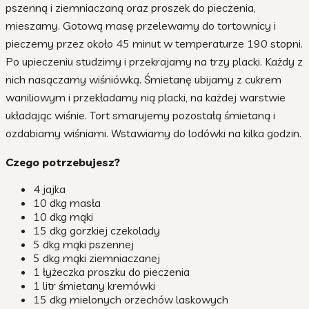
pszenną i ziemniaczaną oraz proszek do pieczenia,
mieszamy. Gotową masę przelewamy do tortownicy i
pieczemy przez około 45 minut w temperaturze 190 stopni.
Po upieczeniu studzimy i przekrajamy na trzy placki. Każdy z
nich nasączamy wiśniówką. Śmietanę ubijamy z cukrem
waniliowym i przekładamy nią placki, na każdej warstwie
układając wiśnie. Tort smarujemy pozostałą śmietaną i
ozdabiamy wiśniami. Wstawiamy do lodówki na kilka godzin.
Czego potrzebujesz?
4 jajka
10 dkg masła
10 dkg mąki
15 dkg gorzkiej czekolady
5 dkg mąki pszennej
5 dkg mąki ziemniaczanej
1 łyżeczka proszku do pieczenia
1 litr śmietany kremówki
15 dkg mielonych orzechów laskowych