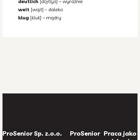
deutlich
[
dojtlyś
] – wyraźnie
weit
[
wajt
] – daleko
klug
[
kluk
] – mądry
ProSenior Sp. z.o.o.
ProSenior
Praca jako