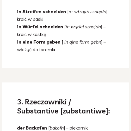
in Streifen schneiden
[
in sztrajfn sznajdn
] –
kroić w paski
in Würfel schneiden
[
in wyrfel sznajdn
] –
kroić w kostkę
in eine Form geben
[
in ajne form gebn
] –
włożyć do foremki
3. Rzeczowniki /
Substantive [zubstantiwe]:
der Backofen
[
bakofn
] – piekarnik