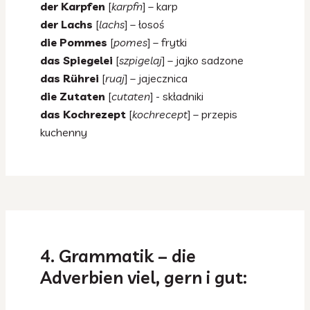
der Karpfen
[
karpfn
] – karp
der Lachs
[
lachs
] – łosoś
die Pommes
[
pomes
] – frytki
das Spiegelei
[
szpigelaj
] – jajko sadzone
das Rührei
[
ruaj
] – jajecznica
die Zutaten
[
cutaten
] - składniki
das Kochrezept
[
kochrecept
] – przepis
kuchenny
4. Grammatik – die
Adverbien viel, gern i gut: