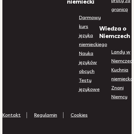
pracy za
niemiecki
granicą
Darmowy
kurs
Wiedza o
Niemczech
języka
niemieckiego
Landy w
Nauka
Niemczec
języków
Kuchnia
obcych
niemiecka
Testy
Znani
językowe
Niemcy
Kontakt
Regulamin
Cookies