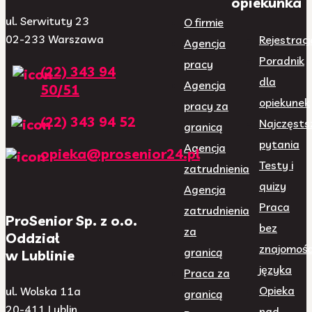
opiekunka
ul. Serwituty 23
O firmie
02-233 Warszawa
Rejestracj
Agencja
Poradnik
pracy
(22) 343 94
dla
Agencja
50/51
opiekunek
pracy za
(22) 343 94 52
Najczęsts
granicą
pytania
Agencja
opieka@prosenior24.pl
Testy i
zatrudnienia
quizy
Agencja
Praca
zatrudnienia
ProSenior Sp. z o.o.
bez
za
Oddział
znajomośc
granicą
w Lublinie
języka
Praca za
Opieka
ul. Wolska 11a
granicą
20-411 Lublin
nad