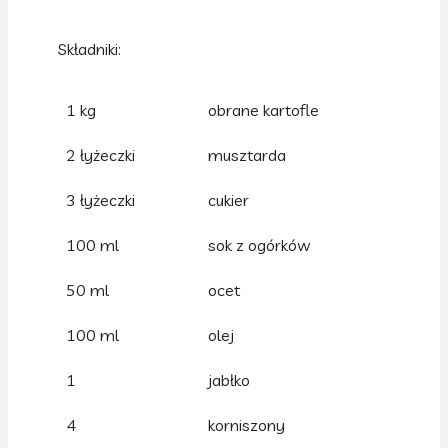
Składniki:
1 kg
obrane kartofle
2 łyżeczki
musztarda
3 łyżeczki
cukier
100 ml
sok z ogórków
50 ml
ocet
100 ml
olej
1
jabłko
4
korniszony