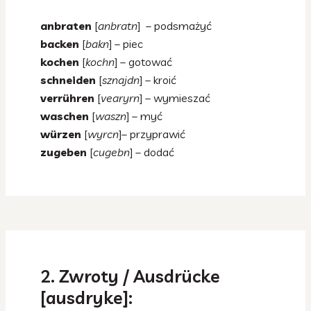
anbraten
[
anbratn
] – podsmażyć
backen
[
bakn
] – piec
kochen
[
kochn
] – gotować
schneiden
[
sznajdn
] – kroić
verrühren
[
vearyrn
] – wymieszać
waschen
[
waszn
] – myć
würzen
[
wyrcn
]– przyprawić
zugeben
[
cugebn
] – dodać
2. Zwroty / Ausdrücke
[ausdryke]: