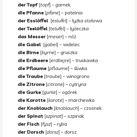
der Topf
[
topf
] – garnek
die Pfanne
[
pfane
] – patelnia
der Esslöffel
[
eslufel
] – łyżka stołowa
der Teelöffel
[
telufel
] – łyżeczka
das Messer
[
meser
] – nóż
die Gabel
[
gabel
] – widelec
die Birne
[
byrne
] – gruszka
die Erdbeere
[
erdbejre
] – truskawka
die Pflaume
[
pflaume
] – śliwka
die Traube
[
traube
] – winogrono
die Zitrone
[
citrone
] – cytryna
die Gurke
[
gurke
] – ogórek
die Karotte
[
karote
] – marchewka
der Knoblauch
[
knoblauch
] – czosnek
der Spinat
[
szpinat
] – szpinak
der Fisch
[
fysz
] – ryba
der Dorsch
[
dorsz
] – dorsz