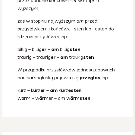
przez dodanie końcówki
–er
w stopniu
wyższym,
zaś w stopniu najwyższym
am
przed
przysłówkiem i końcówki –sten lub –esten do
rdzenia przysłówka, np:
billig – billig
er
–
am
billig
sten
traurig – traurig
er
–
am
traurig
sten
W przypadku przysłówków jednosylabowych
nad samogłoską pojawia się
przegłos
, np:
kurz – k
ü
rz
er
–
am
k
ü
rz
esten
warm – w
ä
rmer – am w
ä
rm
sten