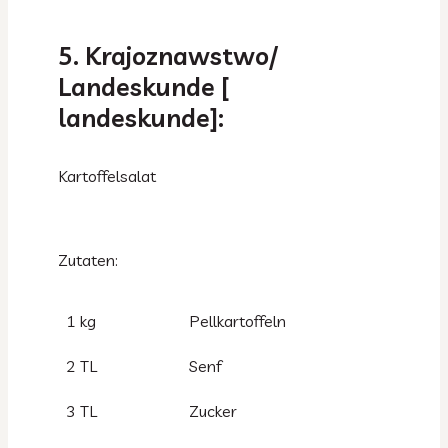
5. Krajoznawstwo/
Landeskunde [
landeskunde]:
Kartoffelsalat
Zutaten:
1 kg
Pellkartoffeln
2 TL
Senf
3 TL
Zucker