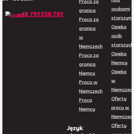
Praca za
osobami
granica
+48 793556 793
starszymi
Praca za
Opieka
granicą
osób
w
starszych
Niemczech
Opieka
Praca za
Niemcy
granicą
Opieka
Niemcy
w
Praca w
Niemczec
Niemczech
Oferty
Praca
pracy w
Niemcy
Niemczec
Oferty
Język