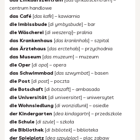
centrum handlowe
das Café
[
das kafe
] – kawiarnia
die Imbissbude
[
di ymbysbude
] – bar
die Wäscherei
[
di weszeraj
]– pralnia
das Krankenhaus
[
das kranknhałs
] – szpital
das Ärztehaus
[
das erctehałs
] – przychodnia
das Museum
[
das muzeum
] – muzeum
die Oper
[
di opa
] – opera
das Schwimmbad
[
das szwymbat
] – basen
die Post
[
di post
] – poczta
die Botschaft
[
di botszaft
] – ambasada
die Universität
[
di uniwersitet
] – uniwersytet
die Wohnsiedlung
[
di wonzidlunk
] – osiedle
der Kindergarten
[
dea kindagartn
] – przedszkole
die Schule
[
di szule
] – szkoła
die Bibliothek
[
di bibliotek
] – biblioteka
der Spielplatz
[
dea szpylplac
] – plac zabaw