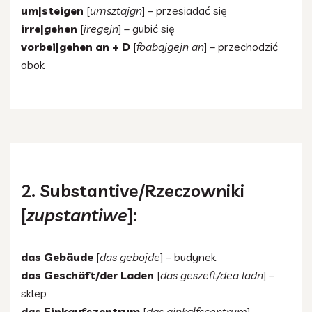
um|steigen
[
umsztajgn
] – przesiadać się
irre|gehen
[
iregejn
] – gubić się
vorbei|gehen an + D
[
foabajgejn an
] – przechodzić
obok
2. Substantive/Rzeczowniki
[
zupstantiwe
]:
das Gebäude
[
das gebojde
] – budynek
das Geschäft/der Laden
[
das geszeft/dea ladn
] –
sklep
das Einkaufszentrum
[
das ajnkałfscentrum
] –