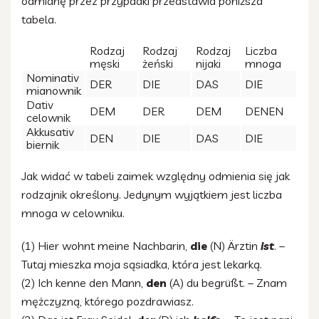
odmianę przez przypadki przedstawia poniższa
tabela.
Rodzaj
Rodzaj
Rodzaj
Liczba
męski
żeński
nijaki
mnoga
Nominativ
DER
DIE
DAS
DIE
mianownik
Dativ
DEM
DER
DEM
DENEN
celownik
Akkusativ
DEN
DIE
DAS
DIE
biernik
Jak widać w tabeli zaimek względny odmienia się jak
rodzajnik określony. Jedynym wyjątkiem jest liczba
mnoga w celowniku.
(1) Hier wohnt meine Nachbarin,
die
(N) Ärztin
ist
. –
Tutaj mieszka moja sąsiadka, która jest lekarką.
(2) Ich kenne den Mann,
den
(A) du begrüßt. – Znam
mężczyzną, którego pozdrawiasz.