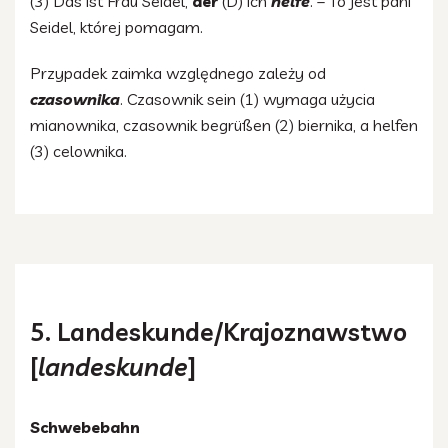
(3) Das ist Frau Seidel,
der
(D) ich
helfe
. – To jest pani
Seidel, której pomagam.
Przypadek zaimka względnego zależy od
czasownika
. Czasownik sein (1) wymaga użycia
mianownika, czasownik begrüßen (2) biernika, a helfen
(3) celownika.
5. Landeskunde/Krajoznawstwo
[
landeskunde
]
Schwebebahn