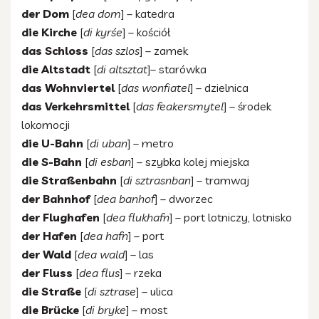
der Dom
[
dea dom
] – katedra
die Kirche
[
di kyrśe
] – kościół
das Schloss
[
das szlos
] – zamek
die Altstadt
[
di altsztat
]– starówka
das Wohnviertel
[
das wonfiatel
] – dzielnica
das Verkehrsmittel
[
das feakersmytel
] – środek
lokomocji
die U-Bahn
[
di uban
] – metro
die S-Bahn
[
di esban
] – szybka kolej miejska
die Straßenbahn
[
di sztrasnban
] – tramwaj
der Bahnhof
[
dea banhof
] – dworzec
der Flughafen
[
dea flukhafn
] – port lotniczy, lotnisko
der Hafen
[
dea hafn
] – port
der Wald
[
dea wald
] – las
der Fluss
[
dea flus
] – rzeka
die Straße
[
di sztrase
] – ulica
die Brücke
[
di bryke
] – most