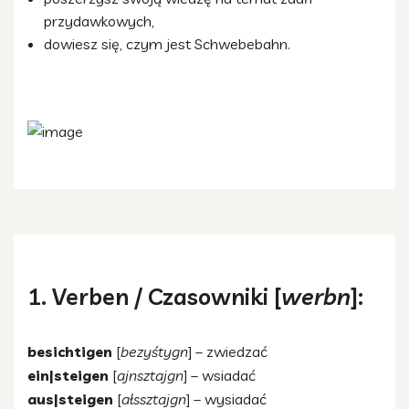
przydawkowych,
dowiesz się, czym jest Schwebebahn.
1. Verben / Czasowniki [
werbn
]:
besichtigen
[
bezyśtygn
] – zwiedzać
ein|steigen
[
ajnsztajgn
] – wsiadać
aus|steigen
[
ałssztajgn
] – wysiadać