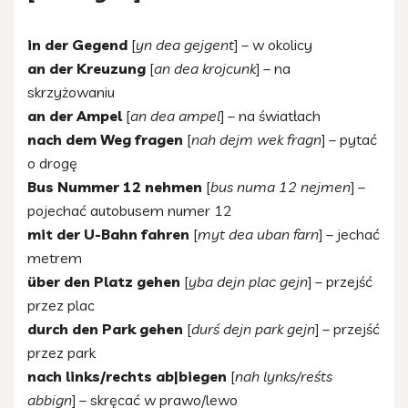
in der Gegend
[
yn dea gejgent
] – w okolicy
an der Kreuzung
[
an dea krojcunk
] – na
skrzyżowaniu
an der Ampel
[
an dea ampel
] – na światłach
nach dem Weg fragen
[
nah dejm wek fragn
] – pytać
o drogę
Bus Nummer 12 nehmen
[
bus numa 12 nejmen
] –
pojechać autobusem numer 12
mit der U-Bahn fahren
[
myt dea uban farn
] – jechać
metrem
über den Platz gehen
[
yba dejn plac gejn
] – przejść
przez plac
durch den Park gehen
[
durś dejn park gejn
] – przejść
przez park
nach links/rechts ab|biegen
[
nah lynks/reśts
abbign
] – skręcać w prawo/lewo