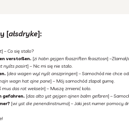
y [
ałsdryke
]:
t
] – Co się stało?
ten verstoßen.
[
zi habn gejgen foaszriften feasztosn
t nyśts pasirt
] – Nic mi się nie stało.
en.
[
dea wagen wyl nyśt anszpringen
] – Samochód nie chce od
ajn wagn hat ajne pane
] – Mój samochód złapał gumę.
ś mus das rat wekseln
] – Muszę zmienić koło.
m gefahren.
[
das ałto yst gejgen ajnen bałm gefaren
] – Samoc
mer?
[
wi yst die penendinstnuma
] – Jaki jest numer pomocy 
e!