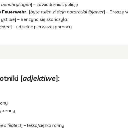
j benahryśtigen
] – zawiadamiać policję
e Feuerwehr.
[
byte rufen zi dejn notarct/di fojawer
] – Proszę 
yst ale
] – Benzyna się skończyła.
ajsten
] – udzielać pierwszej pomocy
otniki [
adjektiwe
]:
zony
zytomny
wea fealect
] – lekko/ciężko ranny