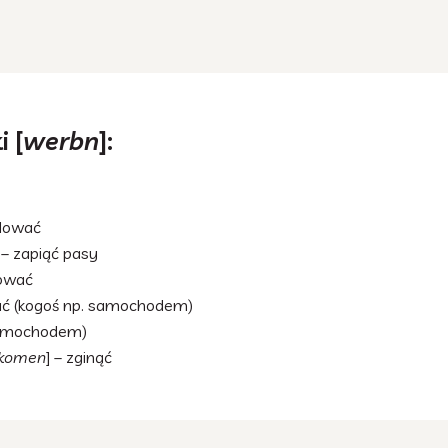
 [
werbn
]:
dować
 – zapiąć pasy
lować
hać (kogoś np. samochodem)
samochodem)
 komen
] – zginąć