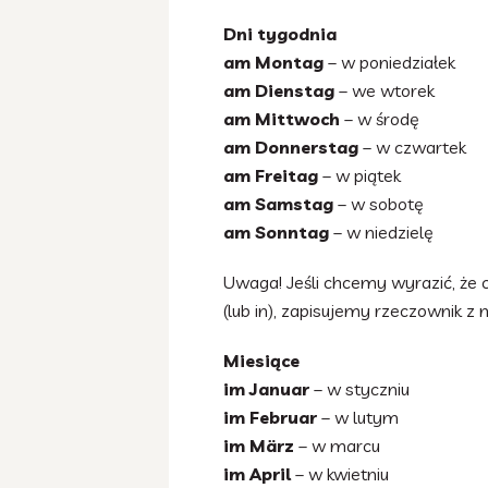
Dni tygodnia
am Montag
– w poniedziałek
am Dienstag
– we wtorek
am Mittwoch
– w środę
am Donnerstag
– w czwartek
am Freitag
– w piątek
am Samstag
– w sobotę
am Sonntag
– w niedzielę
Uwaga! Jeśli chcemy wyrazić, że 
(lub in), zapisujemy rzeczownik z 
Miesiące
im Januar
– w styczniu
im Februar
– w lutym
im März
– w marcu
im April
– w kwietniu