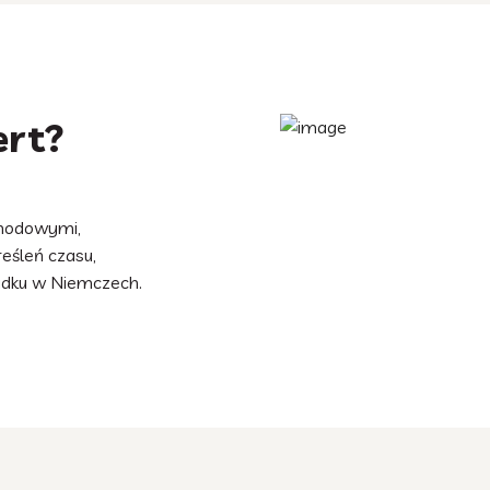
ert?
hodowymi,
eśleń czasu,
adku w Niemczech.