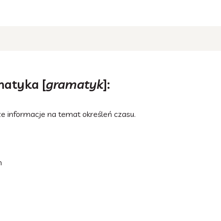
matyka [
gramatyk
]:
e informacje na temat określeń czasu.
m