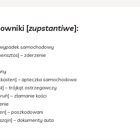
owniki [
zupstantiwe
]:
– wypadek samochodowy
ensztos
] – zderzenie
nny
tkasten
] – apteczka samochodowa
k
] – trójkąt ostrzegawczy
ruh
] – złamanie kości
enie
ten
] – poszkodowani
szajn
] – dokumenty auta