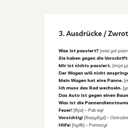
3. Ausdrücke / Zwrot
Was ist passiert?
[
was yst pasir
Sie haben gegen die Vorschrif
Mir ist nichts passiert.
[
mija ys
Der Wagen will nicht anspring
Mein Wagen hat eine Panne.
[
m
Ich muss das Rad wechseln.
[
y
Das Auto ist gegen einen Bau
Was ist die Pannendienstnum
Feuer!
[
foja
] – Pali się!
Vorsichtig!
[
foazyśtyś
] – Ostrożni
Hilfe!
[
hylfe
] – Pomocy!