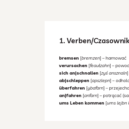
1. Verben/Czasowniki
bremsen
[
bremzen
] – hamować
verursachen
[
feaułzahn
] – powo
sich an|schnallen
[
zyś ansznaln
]
ab|schleppen
[
apszlepn
] – odho
überfahren
[
ybafarn
] – przejec
an|fahren
[
anfarn
] – potrącać (
ums Leben kommen
[
ums lejbn