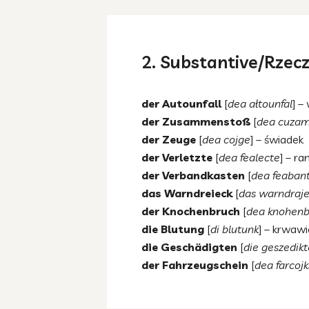
2. Substantive/Rzecz
der Autounfall
[
dea ałtounfal
] 
der Zusammenstoß
[
dea cuzam
der Zeuge
[
dea cojge
] – świadek
der Verletzte
[
dea fealecte
] – ra
der Verbandkasten
[
dea feaban
das Warndreieck
[
das warndraje
der Knochenbruch
[
dea knohenb
die Blutung
[
di blutunk
] – krwawi
die Geschädigten
[
die geszedik
der Fahrzeugschein
[
dea farcojk