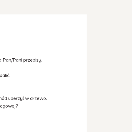
] –Złamał/a Pan/Pani przepisy.
palić.
hód uderzył w drzewo.
drogowej?