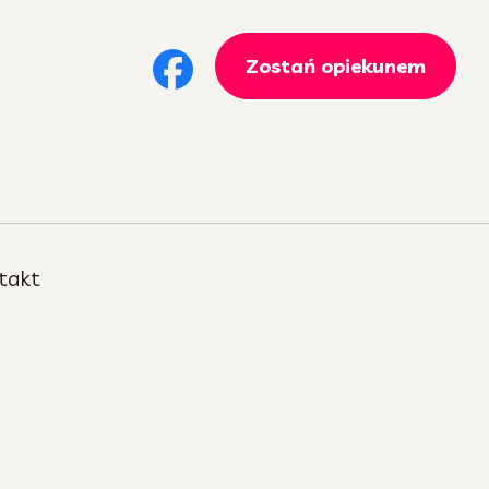
Zostań opiekunem
takt