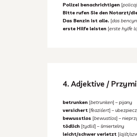
Polizei benachrichtigen
[
polica
Bitte rufen Sie den Notarzt/di
Das Benzin ist alle.
[
das bencyn 
erste Hilfe leisten
[
erste hylfe l
4. Adjektive / Przymi
betrunken
[
betrunken
] – pijany
versichert
[
feaziśert
] – ubezpiec
bewusstlos
[
bewustlos
] – niepr
tödlich
[
tydliś
] – śmiertelny
leicht/schwer verletzt
[
lajśt/sz