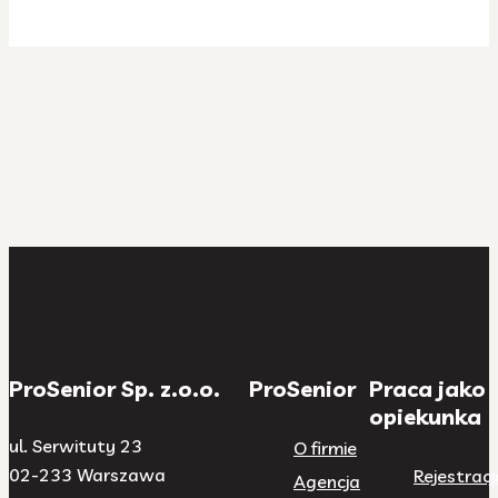
ProSenior Sp. z.o.o.
ProSenior
Praca jako
opiekunka
ul. Serwituty 23
O firmie
02-233 Warszawa
Rejestracj
Agencja