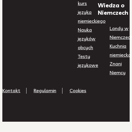
kurs
Wiedza o
Niemczech
języka
niemieckiego
Landy w
Nauka
Niemczec
języków
Kuchnia
obcych
niemiecka
Testy
Znani
językowe
Niemcy
Kontakt
Regulamin
Cookies