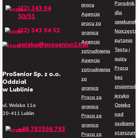
Poradnik
pracy
(22) 343 94
dla
Agencja
50/51
opiekunek
pracy za
(22) 343 94 52
Najczęsts
granicą
pytania
Agencja
opieka@prosenior24.pl
Testy i
zatrudnienia
quizy
Agencja
Praca
zatrudnienia
ProSenior Sp. z o.o.
bez
za
Oddział
znajomośc
granicą
w Lublinie
języka
Praca za
Opieka
ul. Wolska 11a
granicą
20-411 Lublin
nad
Praca za
osobami
granica
+48 793556 793
starszymi
Praca za