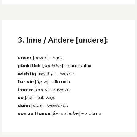
3. Inne / Andere [andere]:
unser
[
unzer
] – nasz
pünktlich
[
pynktlyś
] – punktualnie
wichtig
[
wyśtyś
] - ważne
für sie
[
fyr zi
] – dla nich
immer
[
imea
] - zawsze
so
[
zo
] – tak więc
dann
[
dan
] – wówczas
von zu Hause
[
fon cu hałze
] – z domu