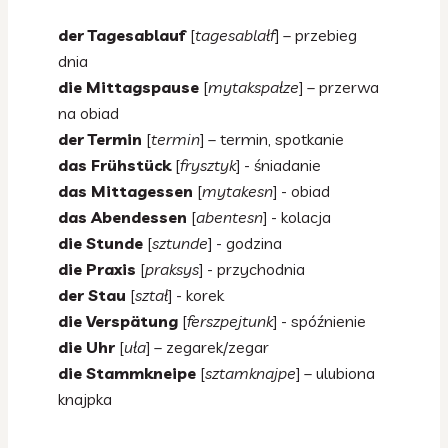
der Tagesablauf
[
tagesablałf
] – przebieg
dnia
die Mittagspause
[
mytakspałze
] – przerwa
na obiad
der Termin
[
termin
] – termin, spotkanie
das Frühstück
[
frysztyk
] - śniadanie
das Mittagessen
[
mytakesn
] - obiad
das Abendessen
[
abentesn
] - kolacja
die Stunde
[
sztunde
] - godzina
die Praxis
[
praksys
] - przychodnia
der Stau
[
ształ
] - korek
die Verspätung
[
ferszpejtunk
] - spóźnienie
die Uhr
[
uła
] – zegarek/zegar
die Stammkneipe
[
sztamknajpe
] – ulubiona
knajpka