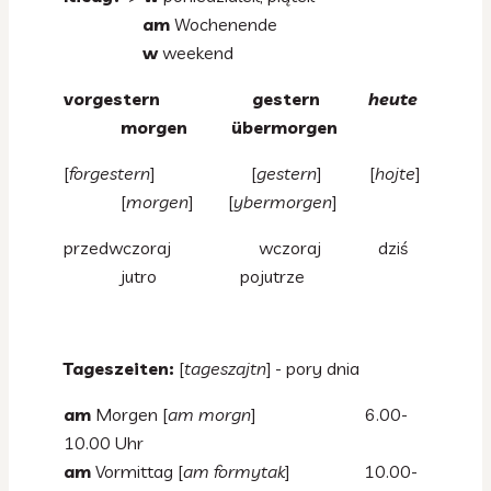
am
Wochenende
w
weekend
vorgestern gestern
heute
morgen übermorgen
[
forgestern
] [
gestern
] [
hojte
]
[
morgen
] [
ybermorgen
]
przedwczoraj wczoraj dziś
jutro pojutrze
Tageszeiten:
[
tageszajtn
] - pory dnia
am
Morgen [
am morgn
] 6.00-
10.00 Uhr
am
Vormittag [
am formytak
] 10.00-