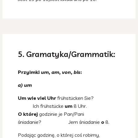
5. Gramatyka/Grammatik:
Przyimki
um
,
am
,
von
,
bis
:
a) um
Um wie viel Uhr
frühstücken Sie?
Ich frühstücke
um
8 Uhr.
O której
godzinie je Pan/Pani
śniadanie? Jem śniadanie
o
8.
Podając godzinę, o której coś robimy,