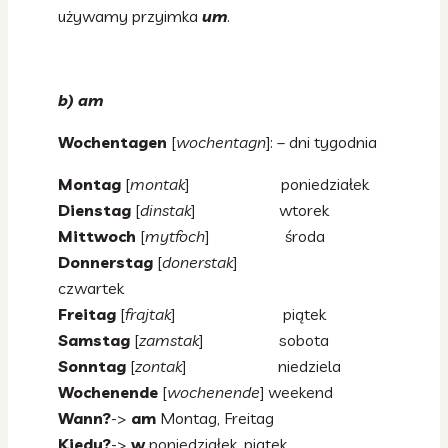
używamy przyimka
um
.
b) am
Wochentagen
[
wochentagn
]: – dni tygodnia
Montag
[
montak
] poniedziałek
Dienstag
[
dinstak
] wtorek
Mittwoch
[
mytfoch
] środa
Donnerstag
[
donerstak
]
czwartek
Freitag
[
frajtak
] piątek
Samstag
[
zamstak
] sobota
Sonntag
[
zontak
] niedziela
Wochenende
[
wochenende
] weekend
Wann?
->
am
Montag, Freitag
Kiedy?
->
w
poniedziałek, piątek