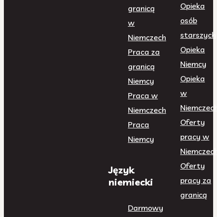
Opieka
granicą
osób
w
starszych
Niemczech
Opieka
Praca za
Niemcy
granicą
Opieka
Niemcy
w
Praca w
Niemczec
Niemczech
Oferty
Praca
pracy w
Niemcy
Niemczec
Oferty
Język
pracy za
niemiecki
granicą
Darmowy