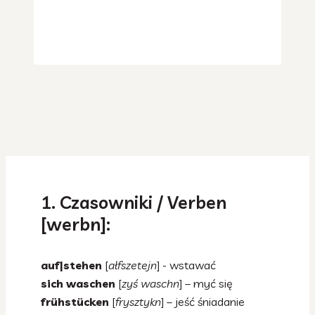
1. Czasowniki / Verben
[werbn]:
auf|stehen
[
ałfszetejn
] - wstawać
sich waschen
[
zyś waschn
] – myć się
frühstücken
[
frysztykn
] – jeść śniadanie