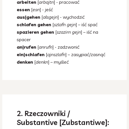
arbeiten
[
arbajtn
] - pracować
essen
[
esn
] - jeść
aus|gehen
[
ałsgejn
] - wychodzić
schlafen gehen
[
szlafn gejn
] – iść spać
spazieren gehen
[
szazirn gejn
] – iść na
spacer
an|rufen
[
anrufn
] - zadzwonić
ein|schlafen
[
ajnszlafn
] – zasypiać/zasnąć
denken
[
denkn
] – myśleć
2. Rzeczowniki /
Substantive [Zubstantiwe]: