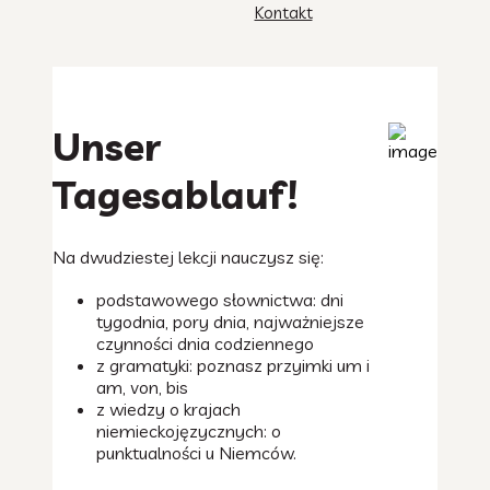
Kontakt
Unser
Tagesablauf!
Na dwudziestej lekcji nauczysz się:
podstawowego słownictwa: dni
tygodnia, pory dnia, najważniejsze
czynności dnia codziennego
z gramatyki: poznasz przyimki um i
am, von, bis
z wiedzy o krajach
niemieckojęzycznych: o
punktualności u Niemców.