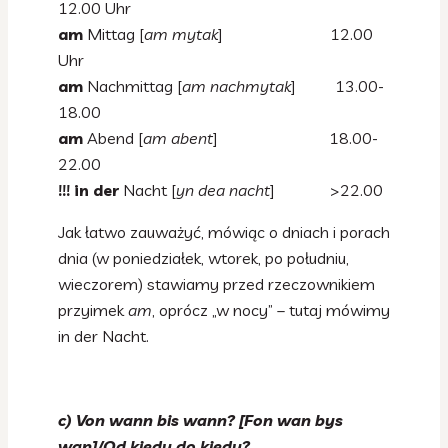
12.00 Uhr
am
Mittag [
am mytak
] 12.00
Uhr
am
Nachmittag [
am nachmytak
] 13.00-
18.00
am
Abend [
am abent
] 18.00-
22.00
!!! in der
Nacht [
yn dea nacht
] >22.00
Jak łatwo zauważyć, mówiąc o dniach i porach
dnia (w poniedziałek, wtorek, po południu,
wieczorem) stawiamy przed rzeczownikiem
przyimek
am
, oprócz „w nocy” – tutaj mówimy
in der Nacht.
c) Von wann bis wann? [Fon wan bys
wan]/Od kiedy do kiedy?