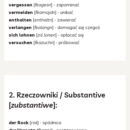
vergessen
[
feagesn
] - zapominać
vermeiden
[
feamajdn
] - unikać
enthalten
[
enthaltn
] - zawierać
verlangen
[
fealangn
] - domagać się czegoś
sich lohnen
[
ziś lonen
] - opłacać się
versuchen
[
feazuchn
] - próbować
2. Rzeczowniki / Substantive
[
zubstantiwe
]:
der Rock
[
rok
] - spódnica