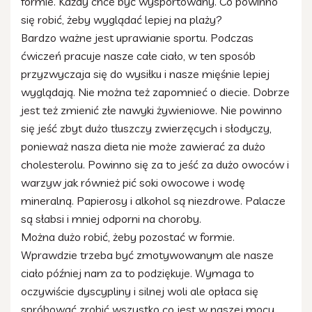
formie. Każdy chce być wysportowany. Co powinno
się robić, żeby wyglądać lepiej na plaży?
Bardzo ważne jest uprawianie sportu. Podczas
ćwiczeń pracuje nasze całe ciało, w ten sposób
przyzwyczaja się do wysiłku i nasze mięśnie lepiej
wyglądają. Nie można też zapomnieć o diecie. Dobrze
jest też zmienić złe nawyki żywieniowe. Nie powinno
się jeść zbyt dużo tłuszczy zwierzęcych i słodyczy,
ponieważ nasza dieta nie może zawierać za dużo
cholesterolu. Powinno się za to jeść za dużo owoców i
warzyw jak również pić soki owocowe i wodę
mineralną. Papierosy i alkohol są niezdrowe. Palacze
są słabsi i mniej odporni na choroby.
Można dużo robić, żeby pozostać w formie.
Wprawdzie trzeba być zmotywowanym ale nasze
ciało później nam za to podziękuje. Wymaga to
oczywiście dyscypliny i silnej woli ale opłaca się
spróbować zrobić wszystko co jest w naszej mocy.