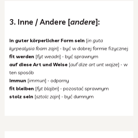
3. Inne / Andere [
andere
]:
in guter körperlicher Form sein
[
in guta
kyrpealysia foam zajn
] - być w dobrej formie fizycznej
fit werden
[
fyt weadn
] - być sprawnym
auf diese Art und Weise
[
auf dize art unt wajze
] - w
ten sposób
immun
[
immun
] - odporny
fit bleiben
[
fyt blajbn
] - pozostać sprawnym
stolz sein
[
sztolc zajn
] - być dumnym