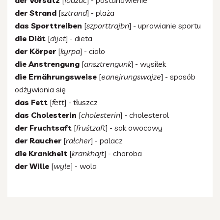
der Vorsatz
[
foazac
] - postanowienie
der Strand
[
sztrand
] - plaża
das Sporttreiben
[
szporttrajbn
] - uprawianie sportu
die Diät
[
dijet
] - dieta
der Körper
[
kyrpa
] - ciało
die Anstrengung
[
ansztrengunk
] - wysiłek
die Ernährungsweise
[
eanejrungswajze
] - sposób
odżywiania się
das Fett
[
fett
] - tłuszcz
das Cholesterin
[
cholesterin
] - cholesterol
der Fruchtsaft
[
fruśtzaft
] - sok owocowy
der Raucher
[
rałcher
] - palacz
die Krankheit
[
krankhajt
] - choroba
der Wille
[
wyle
] - wola