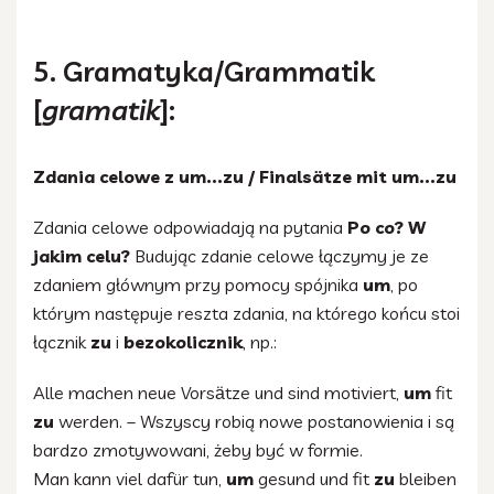
5. Gramatyka/Grammatik
[
gramatik
]:
Zdania celowe z um...zu / Finalsätze mit um...zu
Zdania celowe odpowiadają na pytania
Po co? W
jakim celu?
Budując zdanie celowe łączymy je ze
zdaniem głównym przy pomocy spójnika
um
, po
którym następuje reszta zdania, na którego końcu stoi
łącznik
zu
i
bezokolicznik
, np.:
Alle machen neue Vorsӓtze und sind motiviert,
um
fit
zu
werden. – Wszyscy robią nowe postanowienia i są
bardzo zmotywowani, żeby być w formie.
Man kann viel dafür tun,
um
gesund und fit
zu
bleiben