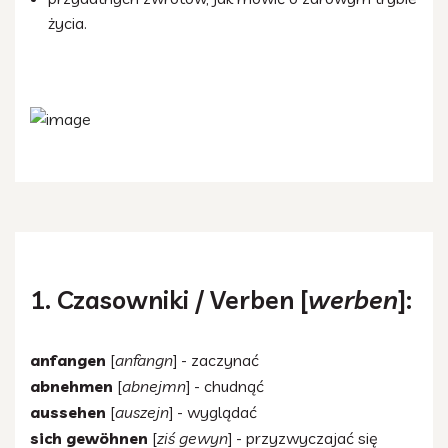
życia.
1. Czasowniki / Verben [
werben
]:
anfangen
[
anfangn
] - zaczynać
abnehmen
[
abnejmn
] - chudnąć
aussehen
[
auszejn
] - wyglądać
sich gewöhnen
[
ziś gewyn
] - przyzwyczajać się